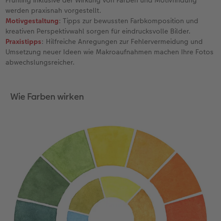
Frühling inklusive der Wirkung von Farben und Motivfindung
werden praxisnah vorgestellt.
Neuheiten
Neuheiten
CEWE myPhotos
Neuheiten
Neuheiten
Motivgestaltung
: Tipps zur bewussten Farbkomposition und
kreativen Perspektivwahl sorgen für eindrucksvolle Bilder.
Praxistipps
: Hilfreiche Anregungen zur Fehlervermeidung und
Extras
Umsetzung neuer Ideen wie Makroaufnahmen machen Ihre Fotos
abwechslungsreicher.
Wie Farben wirken