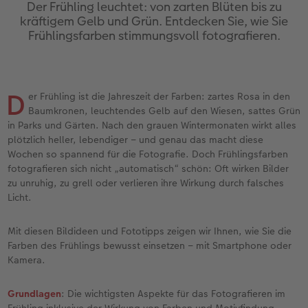
Erinnerungstasche
hexxas
Fotosticker
Fototassen
Geburtskarten
Silikonhüllen
Wandkalender Fineline
für Männer
Erste Schritte
Der Frühling leuchtet: von zarten Blüten bis zu
kräftigem Gelb und Grün. Entdecken Sie, wie Sie
Frühlingsfarben stimmungsvoll fotografieren.
Personalisierter Schuber
Acrylglas
Art Prints
Emaille Becher
Taufkarten
Handykette
Papierqualitäten
für Frauen
Softwaretipps
Bestellwege
Alu Dibond
Premium Poster
Trinkflasche
Postkarten Sets
Kunststoffhüllen
Bestellwege
für Freundinnen
Videotutorials
D
er Frühling ist die Jahreszeit der Farben: zartes Rosa in den
Inspiration
Gallery Print
Rahmen
Dekoration
Postkarten verschicken
Lederhüllen
Designvorlagen
für Kinder
Baumkronen, leuchtendes Gelb auf den Wiesen, sattes Grün
SPAR
in Parks und Gärten. Nach den grauen Wintermonaten wirkt alles
Jahrbuch
Hartschaum
Fotogrößen & Formate
Schule & Büro
Fotokarten
Holzhüllen
Kalender mit fertigem Design
für Großeltern
plötzlich heller, lebendiger – und genau das macht diese
Wochen so spannend für die Fotografie. Doch Frühlingsfarben
fotografieren sich nicht „automatisch“ schön: Oft wirken Bilder
Reisefotobuch
Foto auf Holz
Bestellwege
Textilien
Digitale Grußkarte
Bio-based Case
Gestaltungsideen
für Tierfreunde
zu unruhig, zu grell oder verlieren ihre Wirkung durch falsches
Licht.
Kundenbeispiele
Mehrteiler
CEWE myPhotos
Art Prints
Bestellwege
Mit Design
CEWE myPhotos
Einfach & schnell gestaltet
Mit diesen Bildideen und Fototipps zeigen wir Ihnen, wie Sie die
Webinare & VHS
Bestellwege
Neuheiten
Faber-Castell
Papierqualitäten
Bestellwege
Neuheiten
Besondere Geschenkideen
Farben des Frühlings bewusst einsetzen – mit Smartphone oder
Kamera.
Erste Schritte
Ideen zur Wandgestaltung
Extras
Foto-Geschenkbox
Weitere Anlässe
Inspiration
Extras
CEWE myPhotos
Grundlagen
: Die wichtigsten Aspekte für das Fotografieren im
Foto-Kochbuch
CEWE myPhotos
Neuheiten
CEWE myPhotos
CEWE myPhotos
Neuheiten