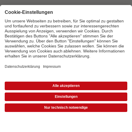
Qualität & Sicherheit
Zertifizierungen & Initiativen
CEWE Fotowelt
Sortiment
Service
* Die UVP gelten inkl. MwSt. zzgl. Versandkosten (ggf. auch bei Filialabholung) gem.
Informationen
Preisliste
|
AGB
|
Datenschutz
|
Impressum
Bei Fragen zu Produkten oder der Bestellung können Sie uns gern anrufen:
0720 710 789
Mo. bis Sa.: 8:00 – 20:00 Uhr und So.: 10:00 – 18:00 Uhr