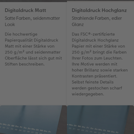
Digitaldruck Matt
Digitaldruck Hochglanz
Satte Farben, seidenmatter
Strahlende Farben, edler
Look
Glanz
Die hochwertige
Das FSC®-zertifizierte
Papierqualität Digitaldruck
Digitaldruck Hochglanz
Matt mit einer Stärke von
Papier mit einer Stärke von
250 g/m² und seidenmatter
250 g/m² bringt die Farben
Oberfläche lässt sich gut mit
Ihrer Fotos zum Leuchten.
Stiften beschreiben.
Ihre Motive werden mit
hoher Brillanz sowie starken
Kontrasten präsentiert.
Selbst feinste Details
werden gestochen scharf
wiedergegeben.