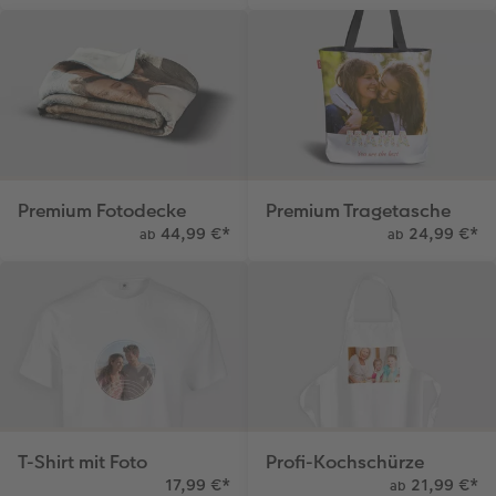
Foto-Kochbuch
CEWE myPhotos
Neuheiten
CEWE myPhotos
CEWE myPhotos
Neuheiten
Neuheiten
Neuheiten
CEWE myPhotos
Neuheiten
Neuheiten
Extras
Premium Fotodecke
Premium Tragetasche
44,99 €
*
24,99 €
*
ab
ab
T-Shirt mit Foto
Profi-Kochschürze
17,99 €
*
21,99 €
*
ab