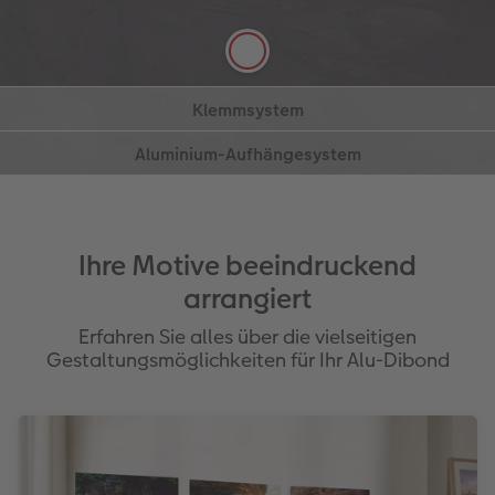
Klemmsystem
beträgt ca. 20 Millimeter.
Ihr Bild wird per Randbefestigung ohne Bohrung
Aluminium-Aufhängesystem
Mehr erfahren
Mehr erfahren
fixiert. Die Halterungsposition ist individuell
wählbar, das Motiv bleibt unberührt.
Beeindruckender Schwebeeffekt: Ihr Bild wird durch
Mehr erfahren
ein Schienensystem auf der Rückseite mit ca. 10
Millimeter Abstand zur Wand angebracht – wie in
einer Galerie.
Ihre Motive beeindruckend
arrangiert
Erfahren Sie alles über die vielseitigen
Gestaltungsmöglichkeiten für Ihr Alu-Dibond