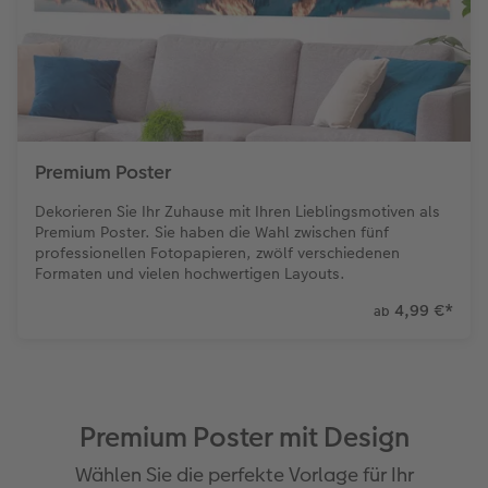
Foto-Kochbuch
CEWE myPhotos
Neuheiten
CEWE myPhotos
CEWE myPhotos
Neuheiten
Neuheiten
Neuheiten
CEWE myPhotos
Neuheiten
Neuheiten
Extras
Premium Poster
Dekorieren Sie Ihr Zuhause mit Ihren Lieblingsmotiven als
Premium Poster. Sie haben die Wahl zwischen fünf
professionellen Fotopapieren, zwölf verschiedenen
Formaten und vielen hochwertigen Layouts.
4,99 €
*
ab
Premium Poster mit Design
Wählen Sie die perfekte Vorlage für Ihr