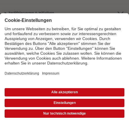
Zertifizierungen & Initiativen
CEWE Fotowelt
Sortiment
Service
Informationen
Bei Fragen zu Produkten oder der Bestellung können Sie uns gern anrufen:
0720 710 789
Mo. bis Sa.: 8:00 – 20:00 Uhr und So.: 10:00 – 18:00 Uhr
* Die UVP gelten inkl. MwSt. zzgl. Versandkosten (ggf. auch bei Filialabholung) gem.
Preisliste
|
AGB
|
Datenschutz
|
Impressum