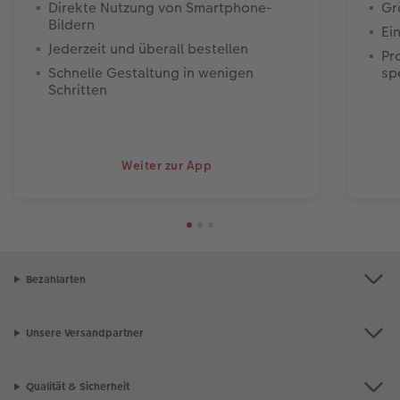
Direkte Nutzung von Smartphone-
Gr
Bildern
Ei
Jederzeit und überall bestellen
Pr
Schnelle Gestaltung in wenigen
sp
Schritten
Weiter zur App
Bezahlarten
Unsere Versandpartner
Qualität & Sicherheit