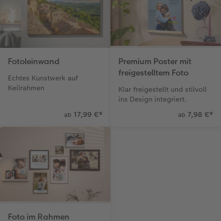
Webinare & VHS
Bestellwege
Neuheiten
Faber-Castell
Papierqualitäten
Bestellwege
Neuheiten
Besondere Geschenkideen
Erste Schritte
Ideen zur Wandgestaltung
Extras
Foto-Geschenkbox
Weitere Anlässe
Inspiration
Extras
CEWE myPhotos
Foto-Kochbuch
CEWE myPhotos
Neuheiten
CEWE myPhotos
CEWE myPhotos
Neuheiten
Fotoleinwand
Premium Poster mit
freigestelltem Foto
Echtes Kunstwerk auf
Neuheiten
Neuheiten
CEWE myPhotos
Neuheiten
Neuheiten
Keilrahmen
Klar freigestellt und stilvoll
ins Design integriert.
Extras
17,99 €
*
7,98 €
*
ab
ab
Foto im Rahmen