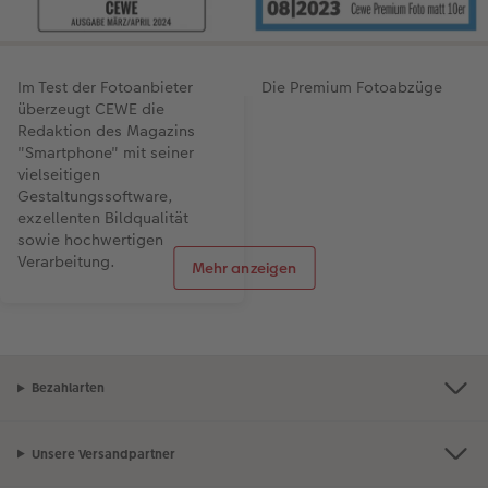
Im Test der Fotoanbieter
Die Premium Fotoabzüge
überzeugt CEWE die
matt im 10er Format haben
Redaktion des Magazins
im Test überzeugt und
"Smartphone" mit seiner
wurden mit der besten
vielseitigen
Bewertung als Testsieger
Gestaltungssoftware,
ausgezeichnet. Das matte
exzellenten Bildqualität
Fotopapier zeichnet sich
sowie hochwertigen
insbesondere durch eine
Verarbeitung.
edle Anmutung mit hoher
Mehr anzeigen
Detailzeichnung aus.
Bezahlarten
Unsere Versandpartner