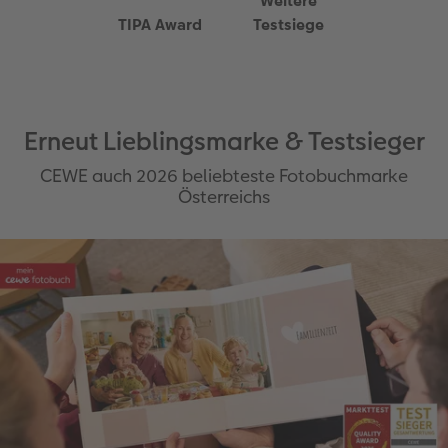
Weitere
TIPA Award
Testsiege
Foto-Kochbuch
CEWE myPhotos
Neuheiten
CEWE myPhotos
CEWE myPhotos
Neuheiten
Neuheiten
Neuheiten
CEWE myPhotos
Neuheiten
Neuheiten
Erneut Lieblingsmarke & Testsieger
Extras
CEWE auch 2026 beliebteste Fotobuchmarke
Österreichs