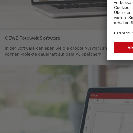
CEWE Fotowelt Software
In der Software genießen Sie die größte Auswahl an Produkten 
können Projekte dauerhaft auf dem PC speichern.