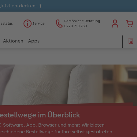
.
Jetzt entdecken.
☀️
Persönliche Beratung
gsstatus
Service
0720 710 789
Aktionen
Apps
estellwege im Überblick
-Software, App, Browser und mehr: Wir bieten
rschiedene Bestellwege für Ihre selbst gestalteten