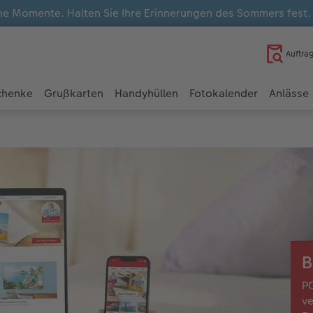
e Momente. Halten Sie Ihre Erinnerungen des Sommers fest
Auftra
chenke
Grußkarten
Handyhüllen
Fotokalender
Anlässe
B
PC
ve