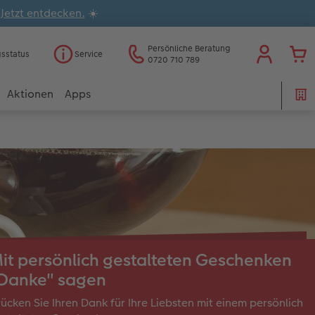
.
Jetzt entdecken.
☀️
Persönliche Beratung
gsstatus
Service
0720 710 789
Aktionen
Apps
it persönlich gestalteten Geschenken
Danke" sagen
ücken Sie Ihren Dank für Ihre Liebsten mit einem persönlich