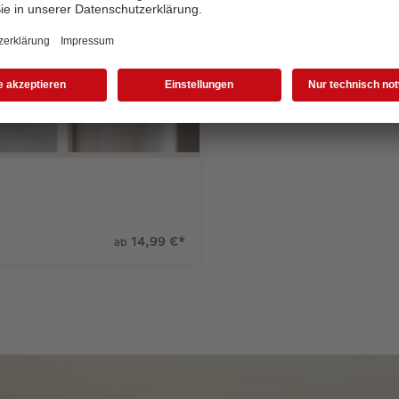
14,99 €
*
ab