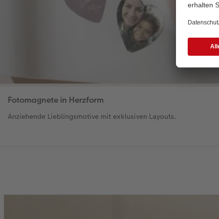
Fotomagnete in Herzform
Anziehende Lieblingsmotive mit exklusiven Layouts.