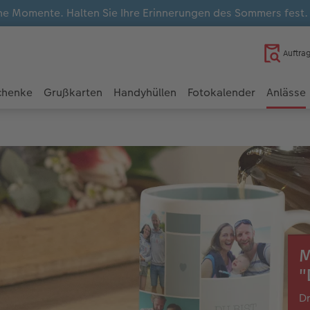
e Momente. Halten Sie Ihre Erinnerungen des Sommers fest
Auftra
chenke
Grußkarten
Handyhüllen
Fotokalender
Anlässe
M
"
Dr