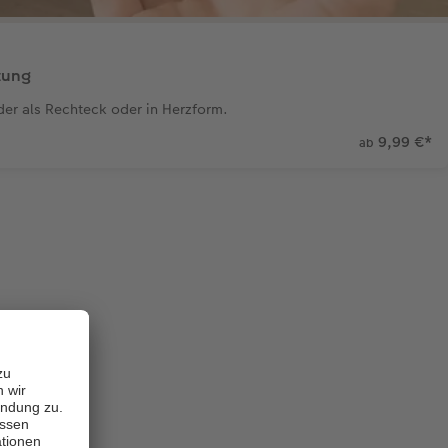
tung
er als Rechteck oder in Herzform.
9,99 €
*
ab