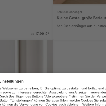
Schlüsselanhänger
Kleine Geste, große Bedeu
Schlüsselanhänger aus Kunstled
17,99 €
*
ab