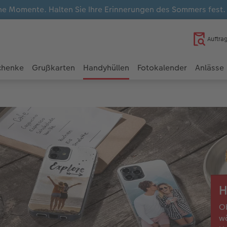
e Momente. Halten Sie Ihre Erinnerungen des Sommers fest
Auftra
chenke
Grußkarten
Handyhüllen
Fotokalender
Anlässe
H
Ob
wä