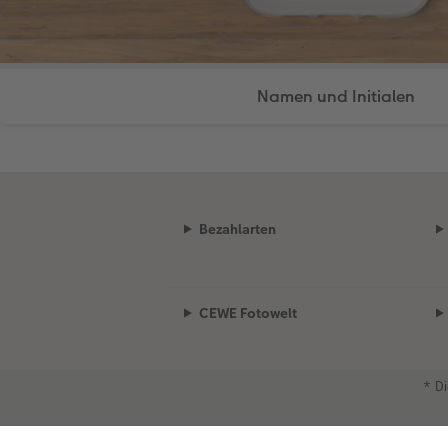
Namen und Initialen
Bezahlarten
CEWE Fotowelt
Bei Fragen zu Produkten oder der Best
* Di