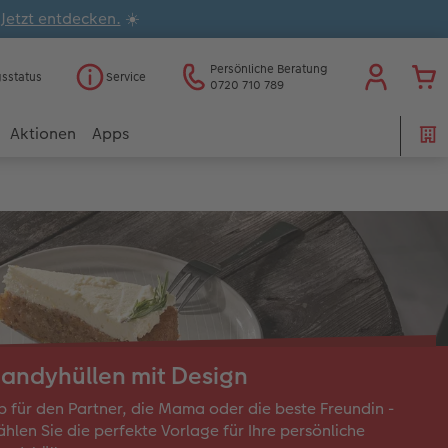
.
Jetzt entdecken.
☀️
Persönliche Beratung
gsstatus
Service
0720 710 789
Aktionen
Apps
andyhüllen mit Design
 für den Partner, die Mama oder die beste Freundin -
hlen Sie die perfekte Vorlage für Ihre persönliche