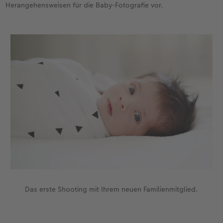
Herangehensweisen für die Baby-Fotografie vor.
Neuheiten
Neuheiten
CEWE myPhotos
Neuheiten
Neuheiten
Extras
Das erste Shooting mit Ihrem neuen Familienmitglied.