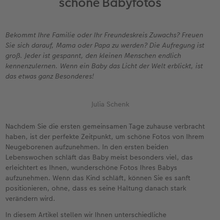
schöne Babyfotos
Erinnerungstasche
hexxas
Fotosticker
Fototassen
Geburtskarten
Silikonhüllen
Wandkalender Fineline
für Männer
Erste Schritte
Personalisierter Schuber
Acrylglas
Art Prints
Emaille Becher
Taufkarten
Handykette
Papierqualitäten
für Frauen
Softwaretipps
Bekommt Ihre Familie oder Ihr Freundeskreis Zuwachs? Freuen
Sie sich darauf, Mama oder Papa zu werden? Die Aufregung ist
Bestellwege
Alu Dibond
Premium Poster
Trinkflasche
Postkarten Sets
Kunststoffhüllen
Bestellwege
für Freundinnen
Videotutorials
groß. Jeder ist gespannt, den kleinen Menschen endlich
kennenzulernen. Wenn ein Baby das Licht der Welt erblickt, ist
Inspiration
Gallery Print
Rahmen
Dekoration
Postkarten verschicken
Lederhüllen
Designvorlagen
für Kinder
das etwas ganz Besonderes!
SPAR
Jahrbuch
Hartschaum
Fotogrößen & Formate
Schule & Büro
Fotokarten
Holzhüllen
Kalender mit fertigem Design
für Großeltern
Julia Schenk
Reisefotobuch
Foto auf Holz
Bestellwege
Textilien
Digitale Grußkarte
Bio-based Case
Gestaltungsideen
für Tierfreunde
Nachdem Sie die ersten gemeinsamen Tage zuhause verbracht
haben, ist der perfekte Zeitpunkt, um schöne Fotos von Ihrem
Kundenbeispiele
Mehrteiler
CEWE myPhotos
Art Prints
Bestellwege
Mit Design
CEWE myPhotos
Einfach & schnell gestaltet
Neugeborenen aufzunehmen. In den ersten beiden
Lebenswochen schläft das Baby meist besonders viel, das
erleichtert es Ihnen, wunderschöne Fotos Ihres Babys
Webinare & VHS
Bestellwege
Neuheiten
Faber-Castell
Papierqualitäten
Bestellwege
Neuheiten
Besondere Geschenkideen
aufzunehmen. Wenn das Kind schläft, können Sie es sanft
positionieren, ohne, dass es seine Haltung danach stark
Erste Schritte
Ideen zur Wandgestaltung
Extras
Foto-Geschenkbox
Weitere Anlässe
Inspiration
Extras
CEWE myPhotos
verändern wird.
In diesem Artikel stellen wir Ihnen unterschiedliche
Foto-Kochbuch
CEWE myPhotos
Neuheiten
CEWE myPhotos
CEWE myPhotos
Neuheiten