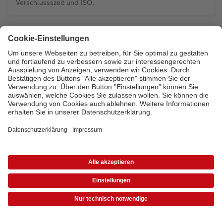
Verschlussszeit und ISO.
Bezahlarten
Unsere Versandpartner
Qualität & Sicherheit
Zertifizierungen & Initiativen
CEWE Fotowelt
Sortiment
* Die UVP gelten inkl. MwSt. zzgl. Versandkosten (ggf. auch bei Filialabholung) gem.
Preisliste
|
AGB
|
Datenschutz
|
Impressum
Service