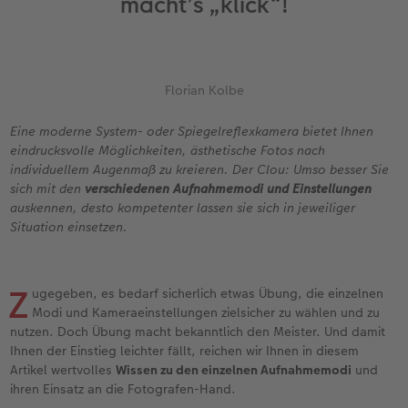
macht’s „klick“!
Erinnerungstasche
hexxas
Fotosticker
Fototassen
Geburtskarten
Silikonhüllen
Wandkalender Fineline
für Männer
Erste Schritte
Personalisierter Schuber
Acrylglas
Art Prints
Emaille Becher
Taufkarten
Handykette
Papierqualitäten
für Frauen
Softwaretipps
Florian Kolbe
Bestellwege
Alu Dibond
Premium Poster
Trinkflasche
Postkarten Sets
Kunststoffhüllen
Bestellwege
für Freundinnen
Videotutorials
Eine moderne System- oder Spiegelreflexkamera bietet Ihnen
Inspiration
Gallery Print
Rahmen
Dekoration
Postkarten verschicken
Lederhüllen
Designvorlagen
für Kinder
eindrucksvolle Möglichkeiten, ästhetische Fotos nach
SPAR
individuellem Augenmaß zu kreieren. Der Clou: Umso besser Sie
Jahrbuch
Hartschaum
Fotogrößen & Formate
Schule & Büro
Fotokarten
Holzhüllen
Kalender mit fertigem Design
für Großeltern
sich mit den
verschiedenen Aufnahmemodi und Einstellungen
auskennen, desto kompetenter lassen sie sich in jeweiliger
Reisefotobuch
Foto auf Holz
Bestellwege
Textilien
Digitale Grußkarte
Bio-based Case
Gestaltungsideen
für Tierfreunde
Situation einsetzen.
Kundenbeispiele
Mehrteiler
CEWE myPhotos
Art Prints
Bestellwege
Mit Design
CEWE myPhotos
Einfach & schnell gestaltet
Z
ugegeben, es bedarf sicherlich etwas Übung, die einzelnen
Webinare & VHS
Bestellwege
Neuheiten
Faber-Castell
Papierqualitäten
Bestellwege
Neuheiten
Besondere Geschenkideen
Modi und Kameraeinstellungen zielsicher zu wählen und zu
nutzen. Doch Übung macht bekanntlich den Meister. Und damit
Ihnen der Einstieg leichter fällt, reichen wir Ihnen in diesem
Erste Schritte
Ideen zur Wandgestaltung
Extras
Foto-Geschenkbox
Weitere Anlässe
Inspiration
Extras
CEWE myPhotos
Artikel wertvolles
Wissen zu den einzelnen Aufnahmemodi
und
ihren Einsatz an die Fotografen-Hand.
Foto-Kochbuch
CEWE myPhotos
Neuheiten
CEWE myPhotos
CEWE myPhotos
Neuheiten