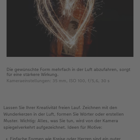
Blende
: Wählen Sie eine mittlere
Blendenöffnung (zum Beispiel f/5.6 bis f/8).
ISO-Einstellung
: Halten Sie die ISO so
niedrig wie möglich (zum Beispiel ISO 100).
Fokussierung
: Stellen Sie gegebenenfalls
manuell scharf, wenn die Kamera
Schwierigkeiten hat, im Dunkeln zu
fokussieren. Stellen Sie auf einen Punkt in
der Nähe der Wunderkerzen scharf.
Die gewünschte Form mehrfach in der Luft abzufahren, sorgt
für eine stärkere Wirkung.
Kameraeinstellungen: 35 mm, ISO 100, f/5,6, 30 s
Lassen Sie Ihrer Kreativität freien Lauf. Zeichnen mit den
Wunderkerzen in der Luft, formen Sie Wörter oder erstellen
Muster. Wichtig: Alles, was Sie tun, wird von der Kamera
spiegelverkehrt aufgezeichnet. Ideen für Motive:
Einfache Formen wie Kreise oder Herzen sind ein guter