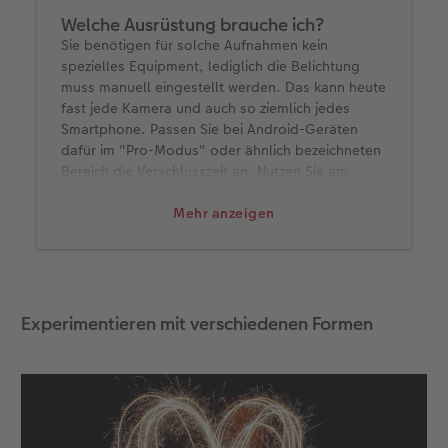
Welche Ausrüstung brauche ich?
Sie benötigen für solche Aufnahmen kein
spezielles Equipment, lediglich die Belichtung
muss manuell eingestellt werden. Das kann heute
fast jede Kamera und auch so ziemlich jedes
Smartphone. Passen Sie bei Android-Geräten
dafür im "Pro-Modus" oder ähnlich bezeichneten
Bereich die Verschlusszeit an. Nutzen Sie am
iPhone für Belichtungen bis drei Sekunden den
Live-Modus und wählen im Nachgang
Mehr anzeigen
"Langzeitbelichtung" aus. Für noch längere
Belichtungen ist der Nachtmodus geeignet. Mit
einer Zusatz-App wie "Slow Shutter Cam"
erhalten Sie die volle Kontrolle. Tasten Sie sich an
die für Sie passenden Einstellungen heran:
Experimentieren mit verschiedenen Formen
Belichtungszeit
: Verwenden Sie eine längere
Belichtungszeit von etwa 5 bis 30 Sekunden.
Je mehr Sie malen wollen, desto länger
müssen Sie den Kameraverschluss offen
halten.