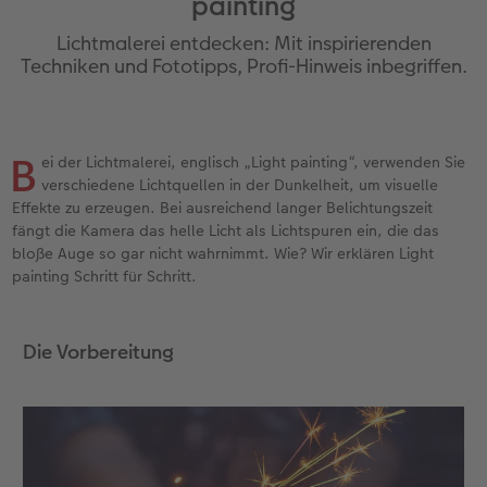
painting
Erinnerungstasche
hexxas
Fotosticker
Fototassen
Geburtskarten
Silikonhüllen
Wandkalender Fineline
für Männer
Erste Schritte
Lichtmalerei entdecken: Mit inspirierenden
Personalisierter Schuber
Acrylglas
Art Prints
Emaille Becher
Taufkarten
Handykette
Papierqualitäten
für Frauen
Softwaretipps
Techniken und Fototipps, Profi-Hinweis inbegriffen.
Bestellwege
Alu Dibond
Premium Poster
Trinkflasche
Postkarten Sets
Kunststoffhüllen
Bestellwege
für Freundinnen
Videotutorials
B
ei der Lichtmalerei, englisch „Light painting“, verwenden Sie
Inspiration
Gallery Print
Rahmen
Dekoration
Postkarten verschicken
Lederhüllen
Designvorlagen
für Kinder
SPAR
verschiedene Lichtquellen in der Dunkelheit, um visuelle
Effekte zu erzeugen. Bei ausreichend langer Belichtungszeit
Jahrbuch
Hartschaum
Fotogrößen & Formate
Schule & Büro
Fotokarten
Holzhüllen
Kalender mit fertigem Design
für Großeltern
fängt die Kamera das helle Licht als Lichtspuren ein, die das
bloße Auge so gar nicht wahrnimmt. Wie? Wir erklären Light
Reisefotobuch
Foto auf Holz
Bestellwege
Textilien
Digitale Grußkarte
Bio-based Case
Gestaltungsideen
für Tierfreunde
painting Schritt für Schritt.
Kundenbeispiele
Mehrteiler
CEWE myPhotos
Art Prints
Bestellwege
Mit Design
CEWE myPhotos
Einfach & schnell gestaltet
Die Vorbereitung
Webinare & VHS
Bestellwege
Neuheiten
Faber-Castell
Papierqualitäten
Bestellwege
Neuheiten
Besondere Geschenkideen
Erste Schritte
Ideen zur Wandgestaltung
Extras
Foto-Geschenkbox
Weitere Anlässe
Inspiration
Extras
CEWE myPhotos
Foto-Kochbuch
CEWE myPhotos
Neuheiten
CEWE myPhotos
CEWE myPhotos
Neuheiten