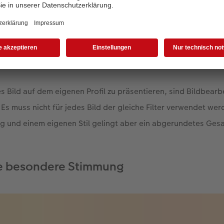
r eignen sich für ein harmonisches Gesamtbild Ihres Profils besonder
 Bild auf dem eigenen Profil zu präsentieren, sind Bildbearbe
 Es muss nicht für jedes Bild der gleiche Filter verwendet wer
g und einem eigenen Stil gelingt aber ein abgerundetes Ges
ine besondere Stimmung