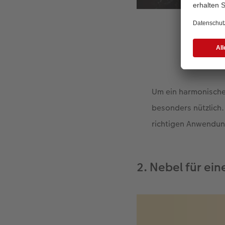
Filte
Um ein harmonisches
besonders nützlich.
richtigen Anwendun
2. Nebel für e