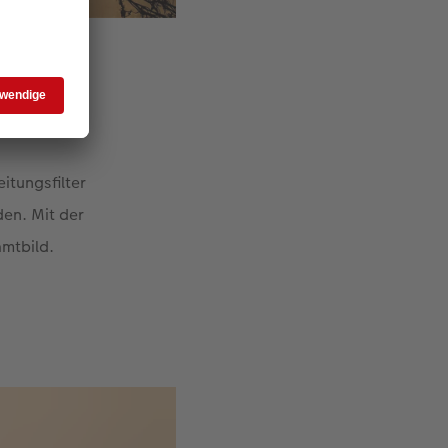
s gut.
itungsfilter
den. Mit der
amtbild.