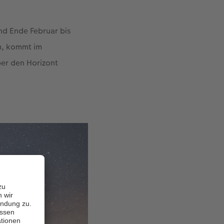
nd Ende Februar bis
um, kommt im
ber den Horizont