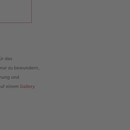
ür das
t nur zu bewundern,
anung und
auf einem
Gallery