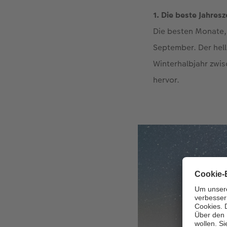
1. Die beste Jahres
Die besten Monate, 
September. Der hell
Winterhalbjahr zwi
hervor.