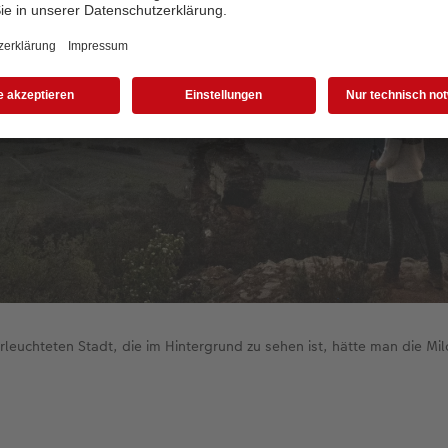
erleuchteten Stadt, die im Hintergrund zu sehen ist, hätte man die Mi