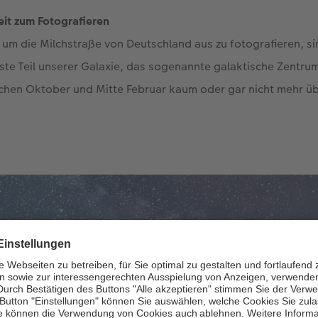
zeit zum Fotografieren
um die Milchstraße von Deutschland aus zu fotografieren, si
ste Teil unserer Galaxie, das sogenannte galaktische Zentr
schen Oktober und Mitte Februar kaum oder gar nicht mehr ü