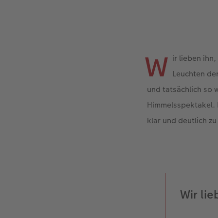
W
ir lieben ih
Leuchten der
und tatsächlich so w
Himmelsspektakel. D
klar und deutlich 
Wir lie