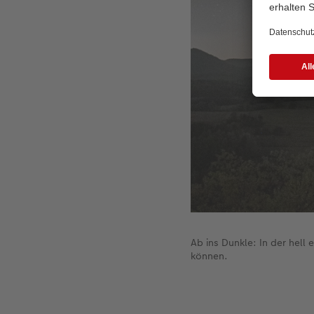
Ab ins Dunkle: In der hell 
können.