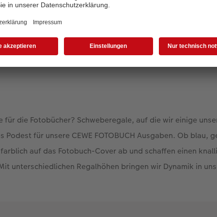
Wir lieben es bunt!
Steffi Denker
e für die Fotobücher? Schweberegale, auf die wir einige unse
ales Podest für unsere CEWE FOTOBUCH Ausgaben. Ob blau, ge
farblich auf das Fotobuch-Cover ab und schaffen einen knall
Mit unterschiedlichen Regalhöhen bringen wir Dynamik in un