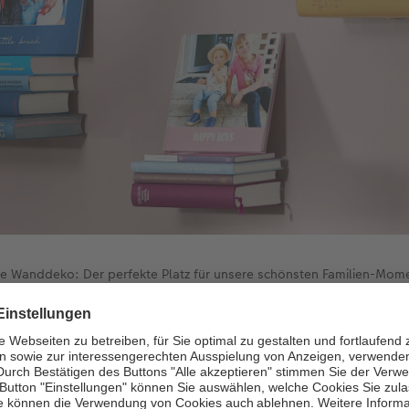
e Wanddeko: Der perfekte Platz für unsere schönsten Familien-Mom