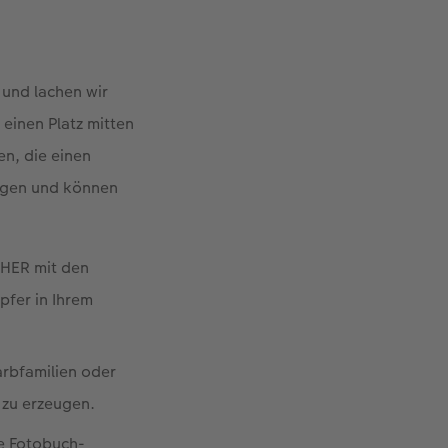
 und lachen wir
einen Platz mitten
en, die einen
ugen und können
CHER mit den
pfer in Ihrem
arbfamilien oder
 zu erzeugen.
ie Fotobuch-