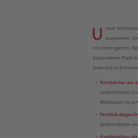
U
nser Wohnzimm
zusammen. Un
im Leben geben. Nic
besonderen Platz i
jederzeit in Erinner
Fotobücher als d
farbenfrohen Cov
Wohnraum zu sch
Farblich abgest
Farbverläufen a
Kombination mit