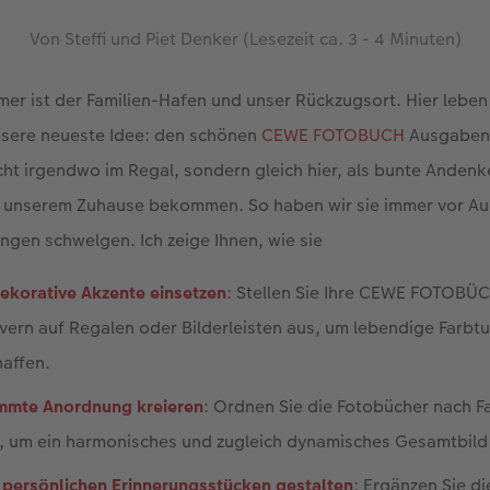
Von Steffi und Piet Denker (Lesezeit ca. 3 - 4 Minuten)
er ist der Familien-Hafen und unser Rückzugsort. Hier leben
sere neueste Idee: den schönen
CEWE FOTOBUCH
Ausgaben 
ht irgendwo im Regal, sondern gleich hier, als bunte Andenk
n unserem Zuhause bekommen. So haben wir sie immer vor A
ungen schwelgen. Ich zeige Ihnen, wie sie
ekorative Akzente einsetzen
: Stellen Sie Ihre CEWE FOTOBÜ
ern auf Regalen oder Bilderleisten aus, um lebendige Farbtu
affen.
immte Anordnung kreieren
: Ordnen Sie die Fotobücher nach F
n, um ein harmonisches und zugleich dynamisches Gesamtbild
 persönlichen Erinnerungsstücken gestalten
: Ergänzen Sie d