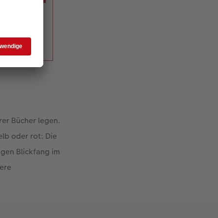
rer Bücher legen.
lb oder rot: Die
igen Blickfang im
sere