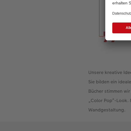
Unsere kreative Ide
Sie bilden ein ide
Bücher stimmen wir 
„Color Pop“-Look. 
Wandgestaltung.