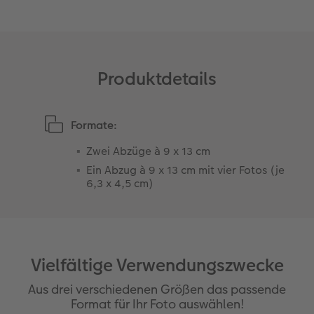
Foto-Kochbuch
CEWE myPhotos
Neuheiten
CEWE myPhotos
CEWE myPhotos
Neuheiten
Neuheiten
Neuheiten
CEWE myPhotos
Neuheiten
Neuheiten
Produktdetails
Extras
Formate:
Zwei Abzüge à 9 x 13 cm
Ein Abzug à 9 x 13 cm mit vier Fotos (je
6,3 x 4,5 cm)
Vielfältige Verwendungszwecke
Aus drei verschiedenen Größen das passende
Format für Ihr Foto auswählen!