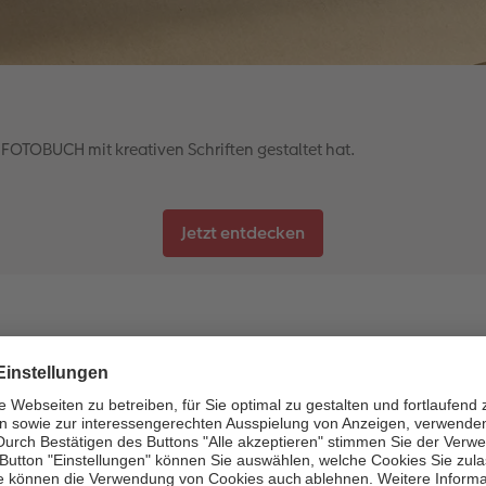
E FOTOBUCH mit kreativen Schriften gestaltet hat.
Jetzt entdecken
WE Community -
ub am Lago Maggiore