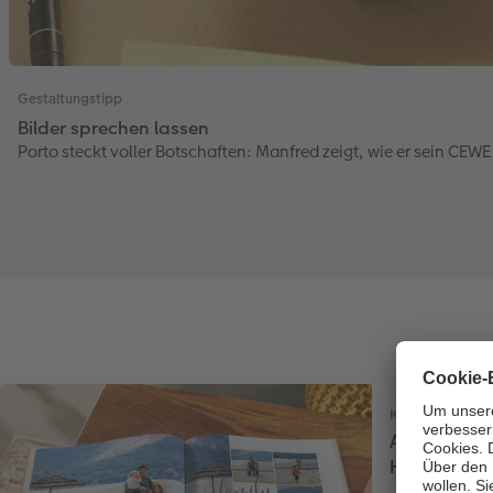
Gestaltungstipp
Bilder sprechen lassen
Porto steckt voller Botschaften: Manfred zeigt, wie er sein CEW
Kreativtipp
Aus der CE
Herbsturla