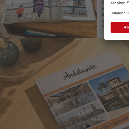
Die CEWE Kund
nutzt ihr knap
Joballtag, um
gestalten. Ei
sind ihre Tipp