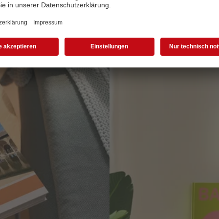
in Ann-Christin Vielwerth
pe Zeit im Familien- und
 fröhliche Fotobücher zu
n Hobby zum Abschalten. Hier
s.