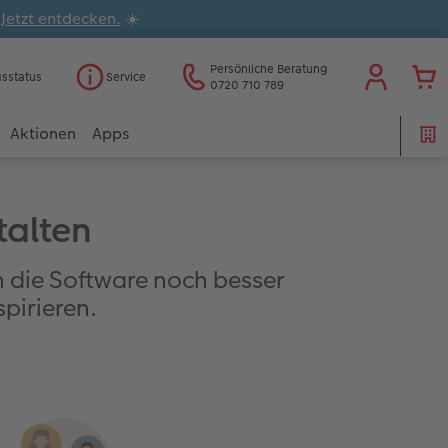
.
Jetzt entdecken.
☀️
Persönliche Beratung
gsstatus
Service
0720 710 789
Aktionen
Apps
talten
h die Software noch besser
pirieren.