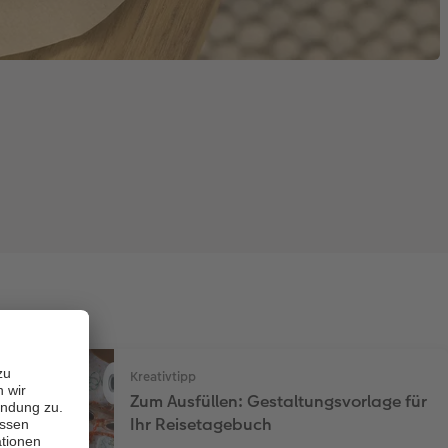
Kreativtipp
Zum Ausfüllen: Gestaltungsvorlage für
Ihr Reisetagebuch