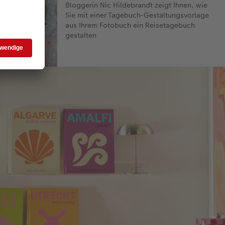
Bloggerin Nic Hildebrandt zeigt Ihnen, wie
Sie mit einer Tagebuch-Gestaltungsvorlage
aus Ihrem Fotobuch ein Reisetagebuch
gestalten