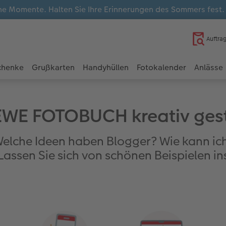
e Momente. Halten Sie Ihre Erinnerungen des Sommers fest
Auftra
chenke
Grußkarten
Handyhüllen
Fotokalender
Anlässe
EWE FOTOBUCH kreativ ges
 Welche Ideen haben Blogger? Wie kann ic
Lassen Sie sich von schönen Beispielen ins