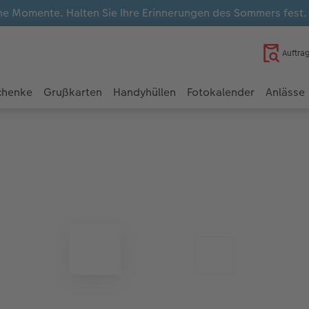
e Momente. Halten Sie Ihre Erinnerungen des Sommers fest
Auftra
chenke
Grußkarten
Handyhüllen
Fotokalender
Anlässe