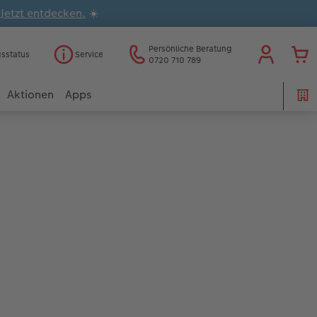
.
Jetzt entdecken.
☀️
Persönliche Beratung
gsstatus
Service
0720 710 789
Aktionen
Apps