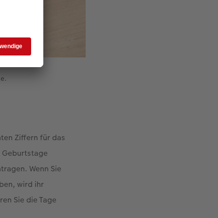
ne.
en Ziffern für das
r Geburtstage
ntragen. Wenn Sie
ben, wird ihr
ren Sie die Tage