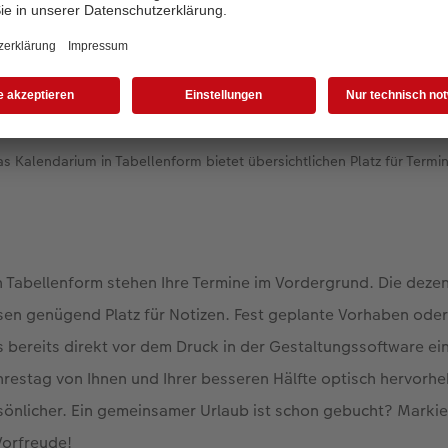
s Kalendarium in Tabellenform bietet übersichtlichen Platz für Termi
 Tabellenform stehen Ihre Termine im Vordergrund. Die dezent
ssen genügend Platz für Notizen. Fest geplante Vorhaben ode
 bereits direkt vor dem Druck in der Gestaltungssoftware ei
hrestag von Ihnen und Ihrer besseren Hälfte optisch hervorhe
önlicher. Ein gemeinsamer Urlaub ist schon gebucht? Markie
Vorfreude!