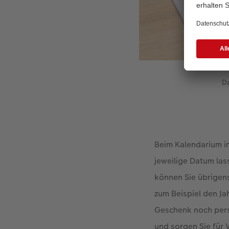
Da
Beim Kalendarium in
jeweilige Datum la
können Sie übrigens
zum Beispiel den Ja
Geschenk noch pers
und sorgen Sie für 