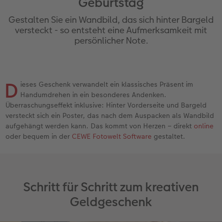
Geburtstag
Erinnerungstasche
hexxas
Fotosticker
Fototassen
Geburtskarten
Silikonhüllen
Wandkalender Fineline
für Männer
Erste Schritte
Gestalten Sie ein Wandbild, das sich hinter Bargeld
Personalisierter Schuber
Acrylglas
Art Prints
Emaille Becher
Taufkarten
Handykette
Papierqualitäten
für Frauen
Softwaretipps
versteckt - so entsteht eine Aufmerksamkeit mit
persönlicher Note.
Bestellwege
Alu Dibond
Premium Poster
Trinkflasche
Postkarten Sets
Kunststoffhüllen
Bestellwege
für Freundinnen
Videotutorials
Inspiration
Gallery Print
Rahmen
Dekoration
Postkarten verschicken
Lederhüllen
Designvorlagen
für Kinder
D
SPAR
ieses Geschenk verwandelt ein klassisches Präsent im
Handumdrehen in ein besonderes Andenken.
Jahrbuch
Hartschaum
Fotogrößen & Formate
Schule & Büro
Fotokarten
Holzhüllen
Kalender mit fertigem Design
für Großeltern
Überraschungseffekt inklusive: Hinter Vorderseite und Bargeld
versteckt sich ein Poster, das nach dem Auspacken als Wandbild
Reisefotobuch
Foto auf Holz
Bestellwege
Textilien
Digitale Grußkarte
Bio-based Case
Gestaltungsideen
für Tierfreunde
aufgehängt werden kann. Das kommt von Herzen – direkt
online
oder bequem in der
CEWE Fotowelt Software
gestaltet.
Kundenbeispiele
Mehrteiler
CEWE myPhotos
Art Prints
Bestellwege
Mit Design
CEWE myPhotos
Einfach & schnell gestaltet
Webinare & VHS
Bestellwege
Neuheiten
Faber-Castell
Papierqualitäten
Bestellwege
Neuheiten
Besondere Geschenkideen
Schritt für Schritt zum kreativen
Erste Schritte
Ideen zur Wandgestaltung
Extras
Foto-Geschenkbox
Weitere Anlässe
Inspiration
Extras
CEWE myPhotos
Geldgeschenk
Foto-Kochbuch
CEWE myPhotos
Neuheiten
CEWE myPhotos
CEWE myPhotos
Neuheiten