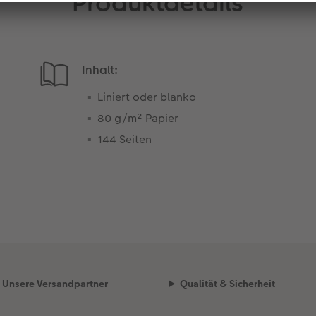
Produktdetails
Inhalt:
Liniert oder blanko
80 g/m² Papier
144 Seiten
Unsere Versandpartner
Qualität & Sicherheit