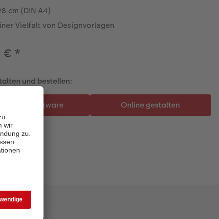
28 cm (DIN A4)
iner Vielfalt von Designvorlagen
8 €
*
talten und bestellen: