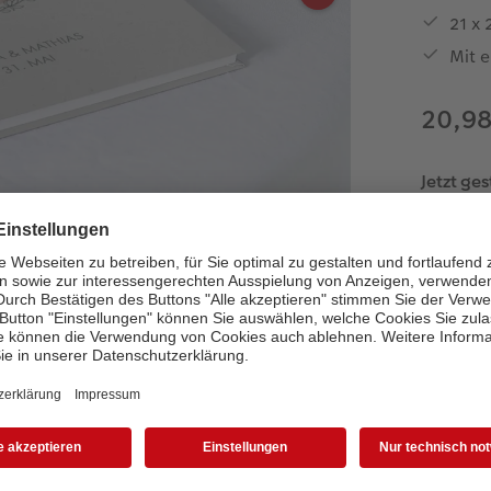
21 x 
Mit e
20,9
Jetzt ges