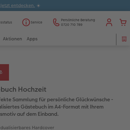
.
Jetzt entdecken.
☀️
Persönliche Beratung
gsstatus
Service
0720 710 789
Aktionen
Apps
buch Hochzeit
fekte Sammlung für persönliche Glückwünsche -
lisiertes Gästebuch im A4-Format mit Ihrem
gsmotiv auf dem Einband.
idualisierbares Hardcover