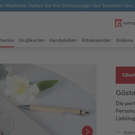
e Momente. Halten Sie Ihre Erinnerungen des Sommers fest
Auftra
chenke
Grußkarten
Handyhüllen
Fotokalender
Anlässe
Gäste
Die per
Persona
Lieblin
Indiv