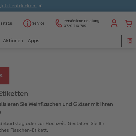
.
Jetzt entdecken.
☀️
Persönliche Beratung
gsstatus
Service
0720 710 789
Aktionen
Apps
Etiketten
lisieren Sie Weinflaschen und Gläser mit Ihren
n
eburtstag oder zur Hochzeit: Gestalten Sie Ihr
ches Flaschen-Etikett.