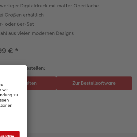
wertiger Digitaldruck mit matter Oberfläche
ei Größen erhältlich
r- oder 6er-Set
ahl aus vielen modernen Designs
99 €
*
talten und bestellen: