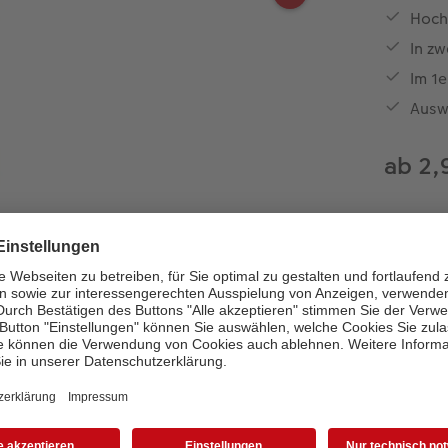
Hoch
In zw
Im 1e
Ausw
ab 2,
Jetzt ges