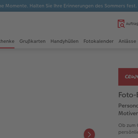
e Momente. Halten Sie Ihre Erinnerungen des Sommers fest
Auftra
chenke
Grußkarten
Handyhüllen
Fotokalender
Anlässe
Foto-
Persona
Motive
Ob zum G
persönli